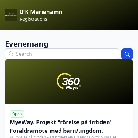
IFK Mariehamn
Registrations
Evenemang
Search
Open
MyeWay. Projekt "rörelse på fritiden"
Föräldramöte med barn/ungdom.
💚 Rörelse på fritiden – ett projekt via Finlands Bollförbund Hej